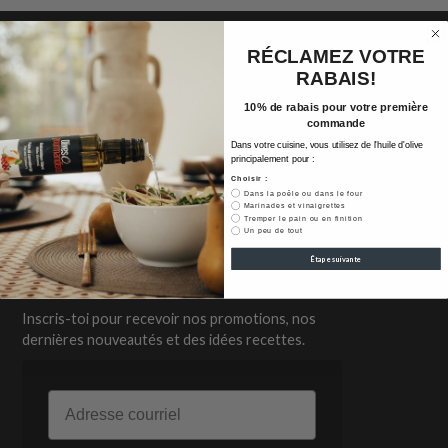
RÉCLAMEZ VOTRE
RABAIS!
Olives et Gourmandises
10% de rabais pour votre première
Rechercher
commande
Mon compte
Dans votre cuisine, vous utilisez de l'huile d'olive
FAQ
principalement pour :
Choisir :
Nous joindre
Dans la poêle ou dans le four
Campagne de financement
Marinades et vinaigrettes
Tremper le pain ou en finition
Programme de récompenses
Un peu de tout
Étape suivante
Pour te joindre à nous
Inscris-toi pour recevoir nos promotions, nos
dernières nouveautés et des idées recettes.
Email