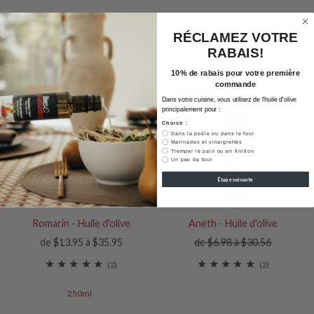
100ml
250ml
500ml
RÉCLAMEZ VOTRE
RABAIS!
10% de rabais pour votre première
commande
ÉPUISÉ
Dans votre cuisine, vous utilisez de l'huile d'olive
principalement pour :
Choisir :
Dans la poêle ou dans le four
Marinades et vinaigrettes
Tremper le pain ou en finition
Un peu de tout
Étape suivante
Romarin - Huile d'olive
Aneth - Huile d'olive
de $13.95 à $35.95
de $6.98 à $30.56
(2)
(2)
250ml