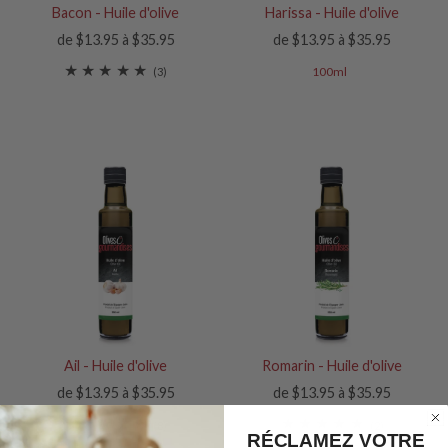
Bacon - Huile d'olive
Harissa - Huile d'olive
de $13.95 à $35.95
de $13.95 à $35.95
100ml
(3)
Ail - Huile d'olive
Romarin - Huile d'olive
de $13.95 à $35.95
de $13.95 à $35.95
(8)
(2)
RÉCLAMEZ VOTRE