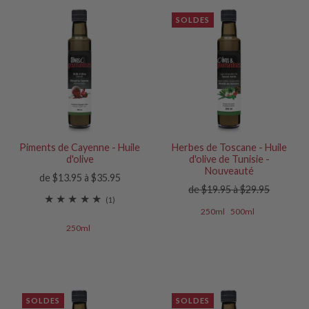
SOLDES
Piments de Cayenne - Huile
Herbes de Toscane - Huile
d'olive
d'olive de Tunisie -
Nouveauté
de $13.95 à $35.95
de $19.95 à $29.95
(1)
250ml
500ml
250ml
SOLDES
SOLDES