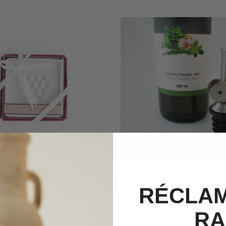
ssiette à mouillette
Becs verseurs faible d
$12.99
$10.99
RÉCLAM
RA