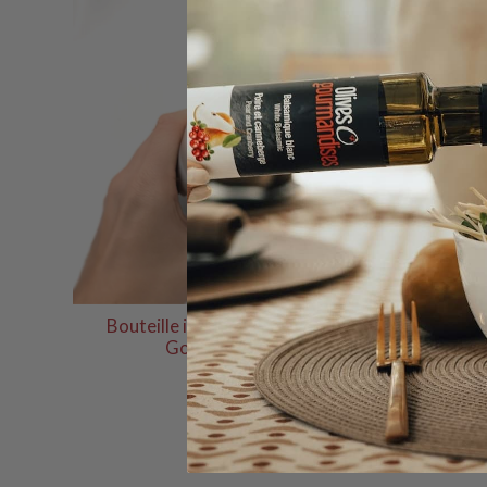
Bouteille isotherme Olives et
Gourmandises
$14.95