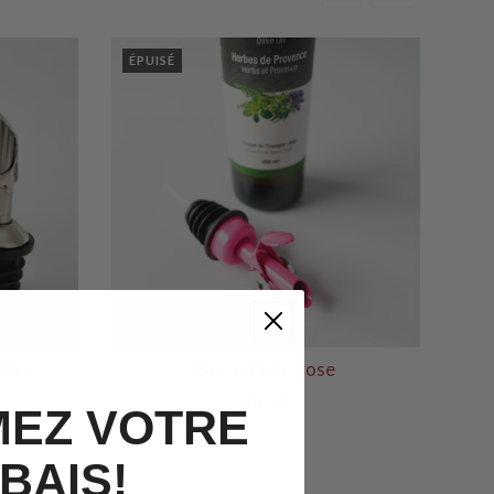
ÉPUISÉ
ébit
Bec verseur rose
$8.99
EZ VOTRE
BAIS!