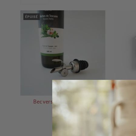
ÉPUISÉ
Bec verseur débit régulier
A
$9.99