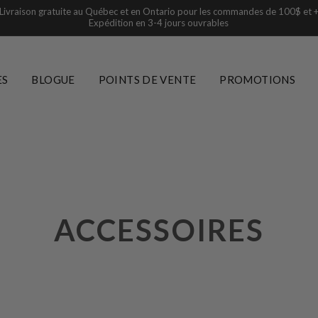
Livraison gratuite au Québec et en Ontario pour les commandes de 100$ et 
Expédition en 3-4 jours ouvrables
ES
BLOGUE
POINTS DE VENTE
PROMOTIONS
ACCESSOIRES