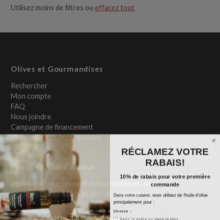
Utilisez moins de filtres ou
effacez tout
Olives et Gourmandises
Rechercher
Mon compte
FAQ
Nous joindre
Campagne de financement
Programme de récompenses
RÉCLAMEZ VOTRE
RABAIS!
Pour te joindre à nous
10% de rabais pour votre première
Inscris-toi pour recevoir nos promotions, nos
commande
dernières nouveautés et des idées recettes.
Dans votre cuisine, vous utilisez de l'huile d'olive
principalement pour :
Choisir :
Dans la poêle ou dans le four