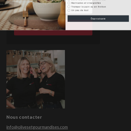
Email
Marinades et vinaigrettes
Tremper le pain ou en finition
Un peu de tout
Étape suivante
S’inscrire
Nous contacter
info@olivesetgourmandises.com