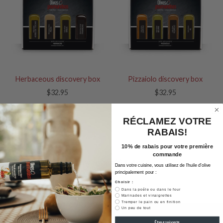
Herbaceous discovery box
Pizzaiolo discovery box
$32.95
$32.95
RÉCLAMEZ VOTRE
RABAIS!
10% de rabais pour votre première
commande
Showing item(s) 1-4 of 4.
Dans votre cuisine, vous utilisez de l'huile d'olive
principalement pour :
Choisir :
Dans la poêle ou dans le four
Marinades et vinaigrettes
Tremper le pain ou en finition
Un peu de tout
Étape suivante