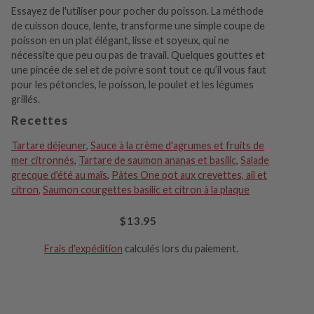
Essayez de l'utiliser pour pocher du poisson. La méthode
de cuisson douce, lente, transforme une simple coupe de
poisson en un plat élégant, lisse et soyeux, qui ne
nécessite que peu ou pas de travail. Quelques gouttes et
une pincée de sel et de poivre sont tout ce qu’il vous faut
pour les pétoncles, le poisson, le poulet et les légumes
grillés.
Recettes
Tartare déjeuner
,
Sauce à la crème d'agrumes et fruits de
mer citronnés
,
Tartare de saumon ananas et basilic
,
Salade
grecque d'été au maïs
,
Pâtes One pot aux crevettes, ail et
citron
,
Saumon courgettes basilic et citron à la plaque
$13.95
Frais d'expédition
calculés lors du paiement.