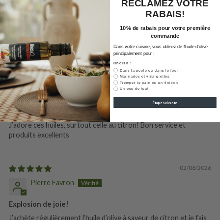
RÉCLAMEZ VOTRE
0
RABAIS!
0
10% de rabais pour votre première
commande
Dans votre cuisine, vous utilisez de l'huile d'olive
Sort by
principalement pour :
Choisir :
Dans la poêle ou dans le four
20/07/2026
Marinades et vinaigrettes
Tremper le pain ou en finition
Guylaine Jobin
Un peu de tout
Étape suivante
Huile d’olive - citron mon basique
J’adore ces huiles, surtout celle au citron! Bon service et
produits excellents
02/06/2026
Pierre Favron
Explosion de joie!
J’achète régulièrement l’huile d’olive à saveur de citron et je fais