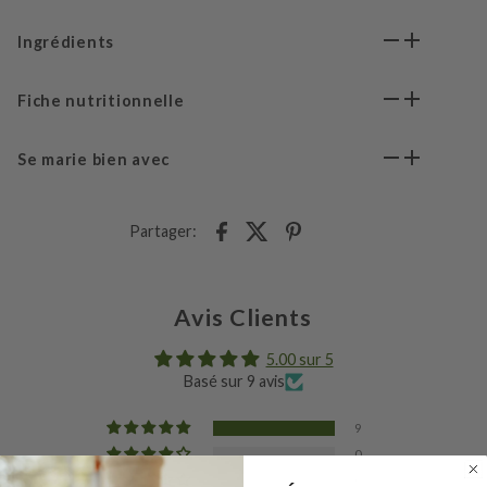
Ingrédients
Fiche nutritionnelle
Se marie bien avec
Partager:
Avis Clients
5.00 sur 5
Basé sur 9 avis
9
0
0