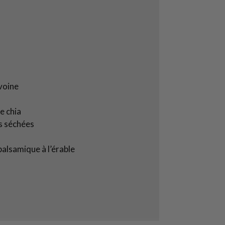
voine
e chia
s séchées
balsamique à l’érable