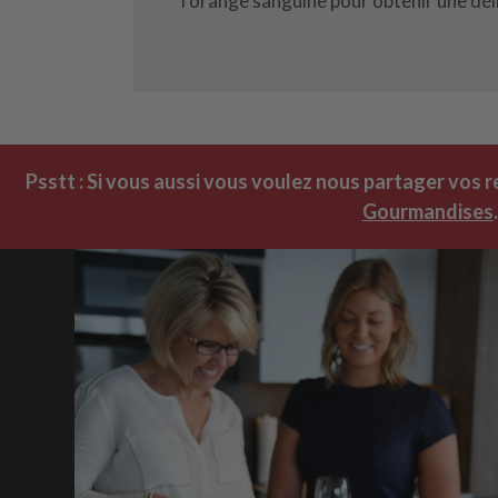
l’orange sanguine pour obtenir une dél
Psstt : Si vous aussi vous voulez nous partager vos 
Gourmandises