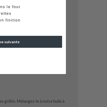
ns le four
rettes
n finition
pe suivante
s grillés. Mélangez-le à notre huile à