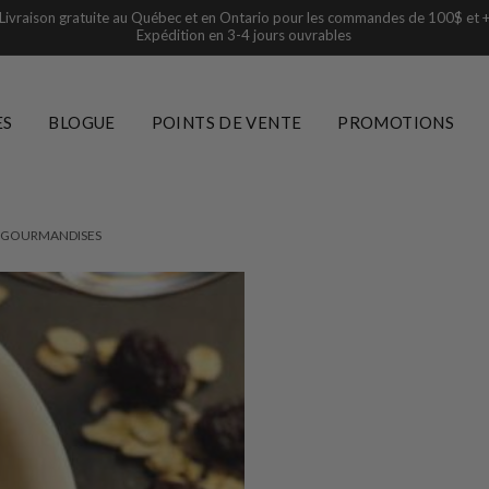
Livraison gratuite au Québec et en Ontario pour les commandes de 100$ et 
Expédition en 3-4 jours ouvrables
ES
BLOGUE
POINTS DE VENTE
PROMOTIONS
ET GOURMANDISES