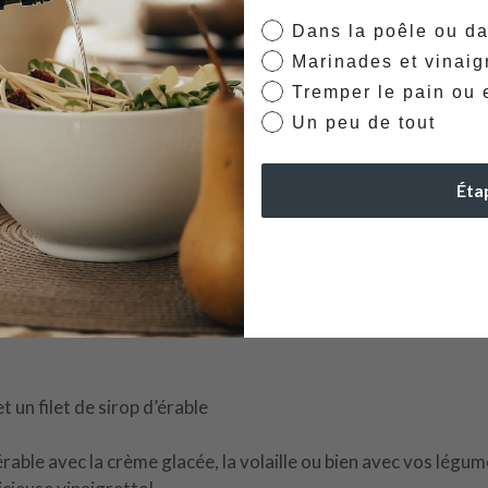
Dans la poêle ou da
Préparation
Marinades et vinaig
Tremper le pain ou e
Un peu de tout
et les canneberges.
ensemble.
Éta
élanger à la spatule.
pier parchemin.
 un filet de sirop d’érable
rable avec la crème glacée, la volaille ou bien avec vos légume