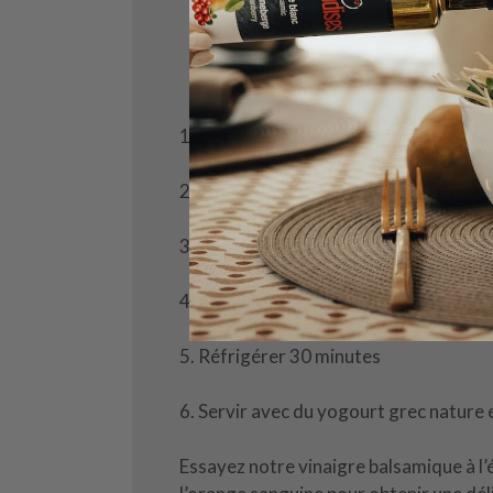
1. Hacher grossièrement les amandes 
2. Mélanger tous les ingrédients secs 
3. Ajouter le miel et le balsamique et m
4. Étendre sur une tôle tapissée de pa
5. Réfrigérer 30 minutes
6. Servir avec du yogourt grec nature et
Essayez notre vinaigre balsamique à l’é