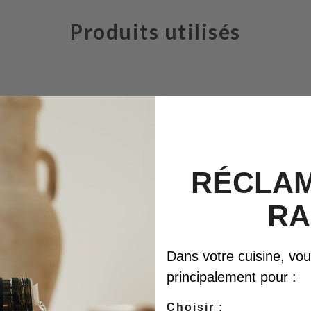
Produits utilisés
RÉCLAM
RA
Érable et Bourbon - Balsamique
Dans votre cuisine, vous 
foncé
principalement pour :
Choisir :