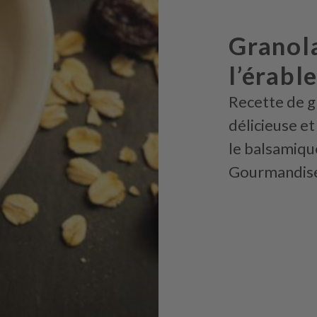
Granol
l’érabl
Recette de g
délicieuse et
le balsamique
Gourmandise