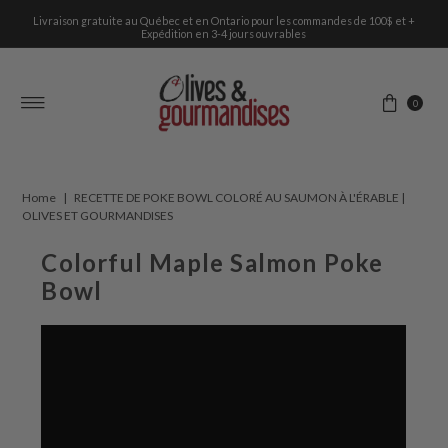
Livraison gratuite au Québec et en Ontario pour les commandes de 100$ et +
Skip to content
Expédition en 3-4 jours ouvrables
0
Home
|
RECETTE DE POKE BOWL COLORÉ AU SAUMON À L'ÉRABLE |
OLIVES ET GOURMANDISES
Colorful Maple Salmon Poke
Bowl