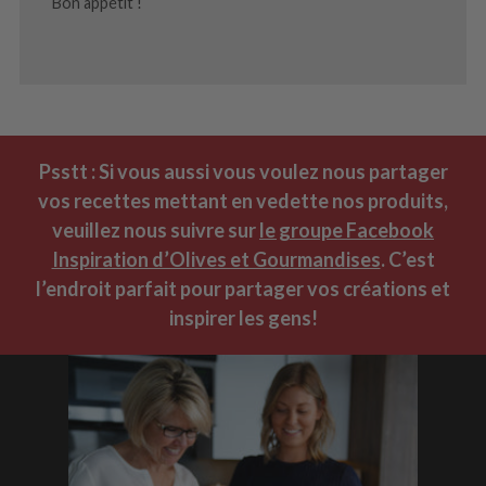
Bon appétit !
Psstt : Si vous aussi vous voulez nous partager
vos recettes mettant en vedette nos produits,
veuillez nous suivre sur
le groupe Facebook
Inspiration d’Olives et Gourmandises
. C’est
l’endroit parfait pour partager vos créations et
inspirer les gens!