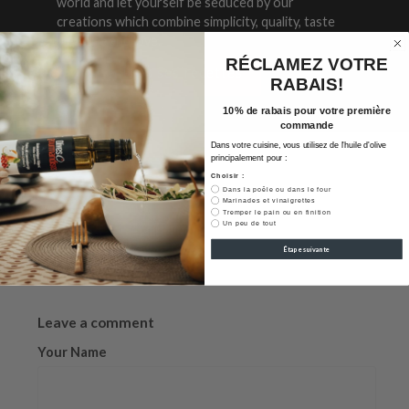
world and let yourself be seduced by our
creations which combine simplicity, quality, taste
pleasure and love.
RÉCLAMEZ VOTRE
Voir toutes ses recettes
RABAIS!
10% de rabais pour votre première
commande
Dans votre cuisine, vous utilisez de l'huile d'olive
principalement pour :
Tagged:
Choisir :
Dans la poêle ou dans le four
Share:
Marinades et vinaigrettes
Tremper le pain ou en finition
Un peu de tout
Étape suivante
0 comments
Leave a comment
Your Name