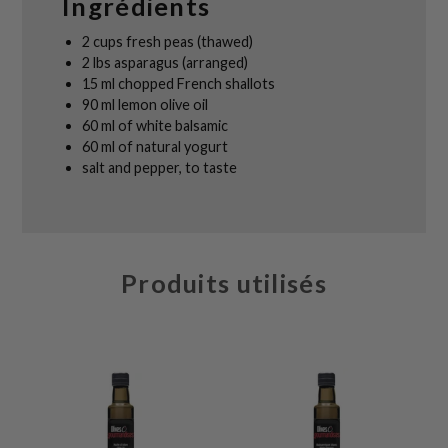
Ingrédients
2 cups fresh peas (thawed)
2 lbs asparagus (arranged)
15 ml chopped French shallots
90 ml lemon olive oil
60 ml of white balsamic
60 ml of natural yogurt
salt and pepper, to taste
Produits utilisés