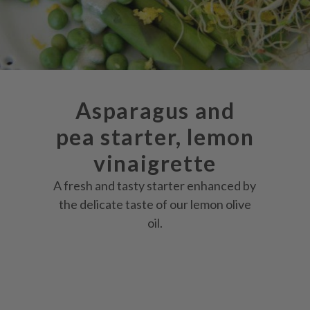
Asparagus and
pea starter, lemon
vinaigrette
A fresh and tasty starter enhanced by
the delicate taste of our lemon olive
oil.