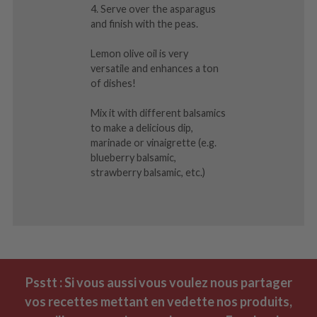
4. Serve over the asparagus
and finish with the peas.
Lemon olive oil is very
versatile and enhances a ton
of dishes!
Mix it with different balsamics
to make a delicious dip,
marinade or vinaigrette (e.g.
blueberry balsamic,
strawberry balsamic, etc.)
Psstt : Si vous aussi vous voulez nous partager
vos recettes mettant en vedette nos produits,