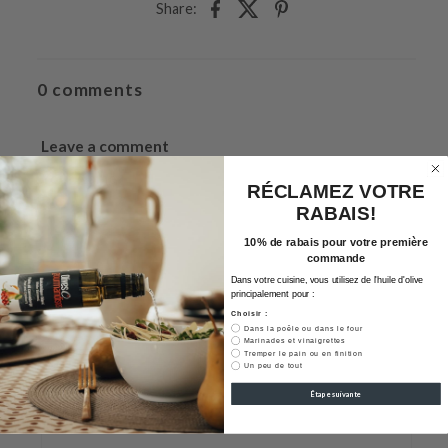
Share:
0 comments
Leave a comment
Your Name
RÉCLAMEZ VOTRE
RABAIS!
10% de rabais pour votre première
commande
Your Email
Dans votre cuisine, vous utilisez de l'huile d'olive
principalement pour :
Choisir :
Dans la poêle ou dans le four
Marinades et vinaigrettes
Tremper le pain ou en finition
Un peu de tout
Your Message
Étape suivante