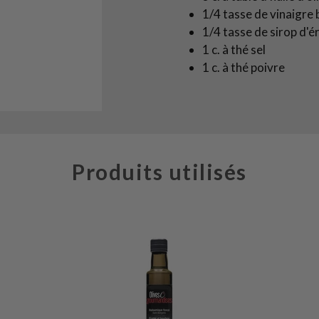
1/4 tasse de vinaigre
1/4 tasse de sirop d'é
1 c. à thé sel
1 c. à thé poivre
Produits utilisés