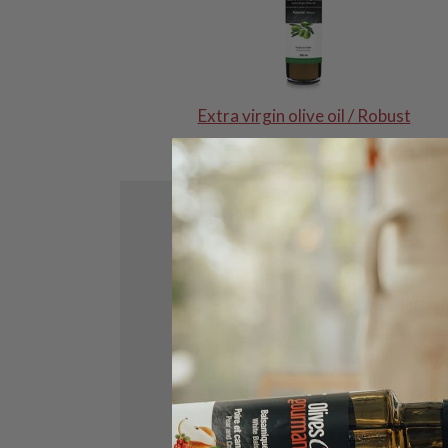
Extra virgin olive oil / Robust
1. Mélange
ajouter les
2. Laisse
la nuit.
3. Placer 
filets avan