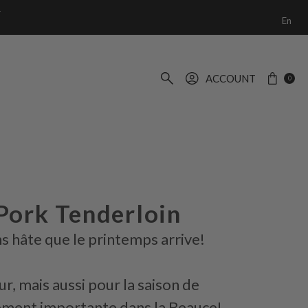
+
En
ACCOUNT
0
Pork Tenderloin
ns hâte que le printemps arrive!
ur, mais aussi pour la saison de
llement importante dans la Beauce!