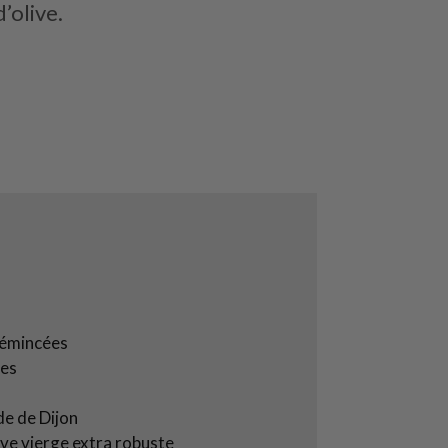
d’olive.
 émincées
ées
de de Dijon
olive vierge extra robuste