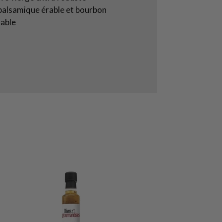
 balsamique érable et bourbon
rable