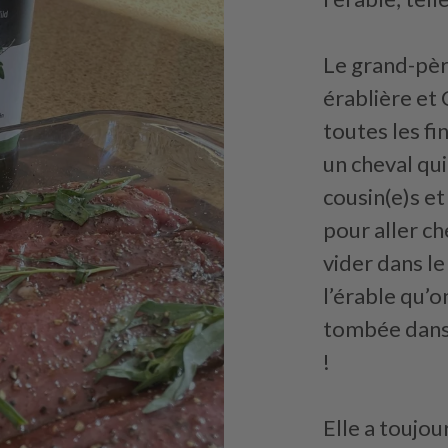
Le grand-pèr
érablière et C
toutes les fi
un cheval qui
cousin(e)s et
pour aller ch
vider dans l
l’érable qu’
tombée dans 
!
Elle a toujou