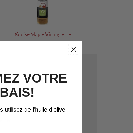
Xquise Maple Vinaigrette
EZ VOTRE
BAIS!
loc et y
eux toute
utilisez de l'huile d'olive
er les