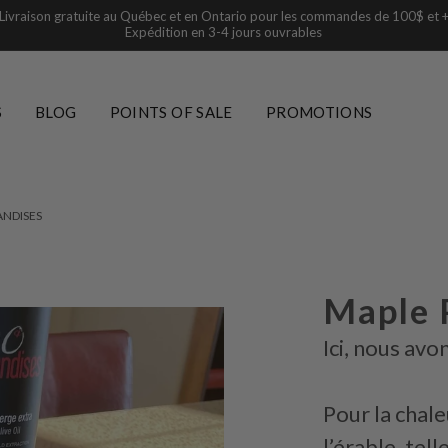
Livraison gratuite au Québec et en Ontario pour les commandes de 100$ et 
Expédition en 3-4 jours ouvrables
S
BLOG
POINTS OF SALE
PROMOTIONS
ANDISES
Maple 
Ici, nous avo
Pour la chale
l’érable, te