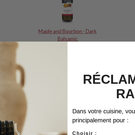
Maple and Bourbon - Dark
Balsamic
Préparation
RÉCLAM
RA
r tous les ingrédients de la marinade, verser dans un sac Zip
 filets de porc.
r mariner au réfrigérateur au minimum 6 heures ou encore mi
Dans votre cuisine, vous 
principalement pour :
3 c. à table d’huile d’olive dans une poêle qui ira au four, épong
t de les faire saisir de tous les côtés.
Choisir :